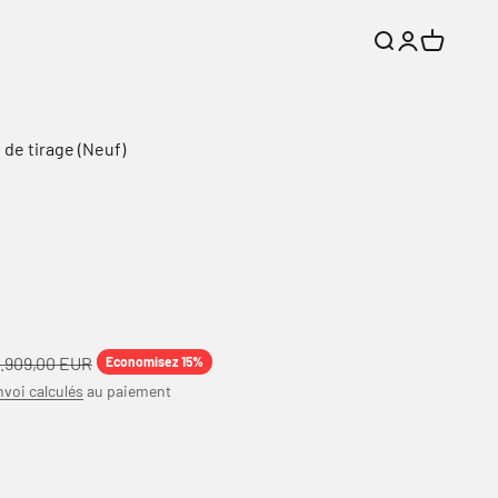
Recherche
Connexion
Panier
 de tirage (Neuf)
ix normal
.909,00 EUR
Economisez 15%
nvoi calculés
au paiement