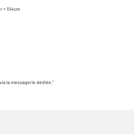
ur = 104cm
ia la messagerie dédiée."