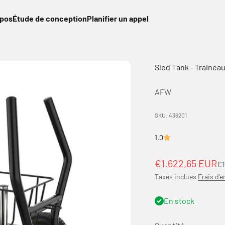
opos
Étude de conception
Planifier un appel
Sled Tank - Traineau
AFW
SKU: 436201
1.0
Prix de vente
€1.622,65 EUR
Pr
€1
Taxes inclues
Frais d'e
En stock